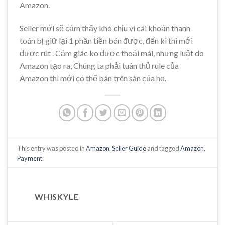
Amazon.
Seller mới sẽ cảm thấy khó chịu vì cái khoản thanh
toán bị giữ lại 1 phần tiền bán được, đến kì thì mới
được rút . Cảm giác ko được thoải mái, nhưng luật do
Amazon tạo ra, Chúng ta phải tuân thủ rule của
Amazon thì mới có thể bán trên sàn của họ.
This entry was posted in
Amazon
,
Seller Guide
and tagged
Amazon
,
Payment
.
WHISKYLE