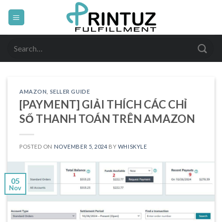
Skip
to
content
Search
for:
AMAZON
,
SELLER GUIDE
[PAYMENT] GIẢI THÍCH CÁC CHỈ
SỐ THANH TOÁN TRÊN AMAZON
POSTED ON
NOVEMBER 5, 2024
BY
WHISKYLE
05
Nov