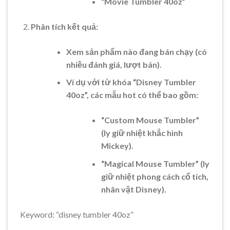
“Movie Tumbler 40oz”
Phân tích kết quả:
Xem sản phẩm nào đang bán chạy (có
nhiều đánh giá, lượt bán).
Ví dụ với từ khóa “Disney Tumbler
40oz”, các mẫu hot có thể bao gồm:
“Custom Mouse Tumbler”
(ly giữ nhiệt khắc hình
Mickey).
“Magical Mouse Tumbler” (ly
giữ nhiệt phong cách cổ tích,
nhân vật Disney).
Keyword: “disney tumbler 40oz”