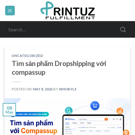
Skip
to
content
Search
for:
UNCATEGORIZED
Tìm sản phẩm Dropshipping với
compassup
POSTED ON
MAY 8, 2026
BY
WHISKYLE
08
May