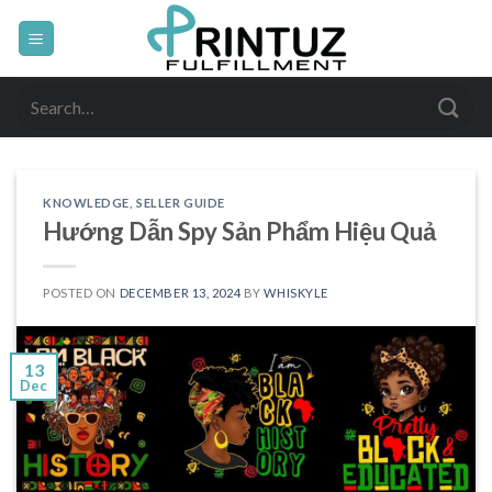
Skip
to
content
Search
for:
KNOWLEDGE
,
SELLER GUIDE
Hướng Dẫn Spy Sản Phẩm Hiệu Quả
POSTED ON
DECEMBER 13, 2024
BY
WHISKYLE
13
Dec