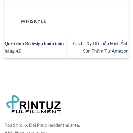
WHISKYLE
𝐐𝐮𝐲 𝐭𝐫𝐢̀𝐧𝐡 𝐑𝐞𝐝𝐞𝐬𝐢𝐠𝐧 𝐡𝐨𝐚̀𝐧 𝐭𝐨𝐚̀𝐧
Cách Lấy Dữ Liệu Hình Ảnh
𝐛𝐚̆̀𝐧𝐠 𝐀𝐈
Sản Phẩm Từ Amazon
Road No. 6, Dai Phuc residential area,
Binh Hung commune,