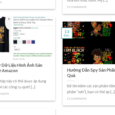
hóa lớn nhất nước Mỹ [...]
S
55 COMMENTS
13
Dec
 Dữ Liệu Hình Ảnh Sản
Hướng Dẫn Spy Sản Phẩ
ừ Amazon
Quả
áp này có thể được áp dụng
Để tìm kiếm các sản phẩm tiề
i các công cụ quét [...]
phẩm “win”), bạn có thể áp [...]
MMENTS
23 COMMENTS