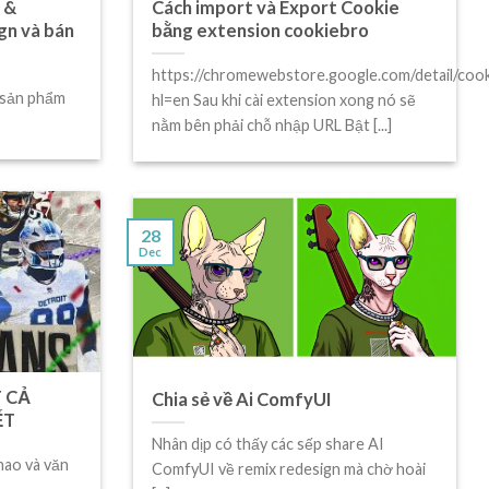
 &
Cách import và Export Cookie
gn và bán
bằng extension cookiebro
https://chromewebstore.google.com/detail/coo
 sản phẩm
hl=en Sau khi cài extension xong nó sẽ
nằm bên phải chỗ nhập URL Bật [...]
28
Dec
T CẢ
Chia sẻ về Ai ComfyUI
ẾT
Nhân dịp có thấy các sếp share AI
hao và văn
ComfyUI về remix redesign mà chờ hoài