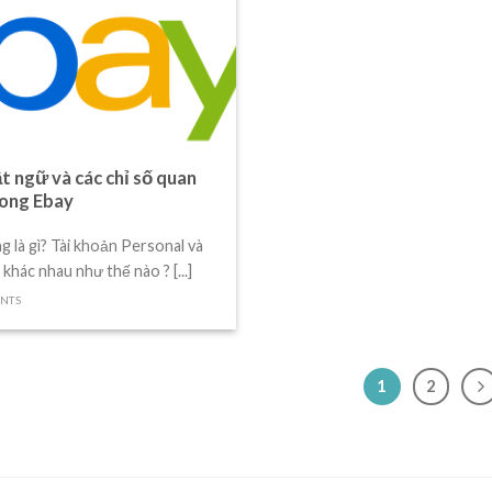
t ngữ và các chỉ số quan
rong Ebay
ing là gì? Tài khoản Personal và
khác nhau như thế nào ? [...]
NTS
1
2