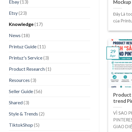
Ebay
(13)
Mockup 
Etsy
(23)
Đây Là to
của Print
Knowledge
(17)
News
(18)
Printuz Guide
(11)
29
Apr
Printuz's Service
(3)
Product Research
(1)
Resources
(3)
Seller Guide
(56)
Product 
trend P
Shared
(3)
VÌ SAO 
Style & Trends
(2)
PINTERE
TiktokShop
(5)
GIAO DIỆN