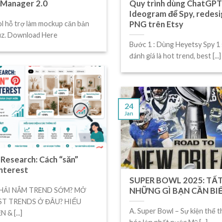
Manager 2.0
Quy trình dùng ChatGPT
Ideogram để Spy, redesi
PNG trên Etsy
ol hỗ trợ làm mockup căn bản
uz. Download Here
Bước 1 : Dùng Heyetsy Spy 1
đánh giá là hot trend, best [...]
24
Jan
Research: Cách “săn”
interest
SUPER BOWL 2025: TẤ
NHỮNG GÌ BẠN CẦN BI
PHẢI NẮM TREND SỚM? MỞ
ST TRENDS Ở ĐÂU? HIỂU
A. Super Bowl – Sự kiện thể t
 & [...]