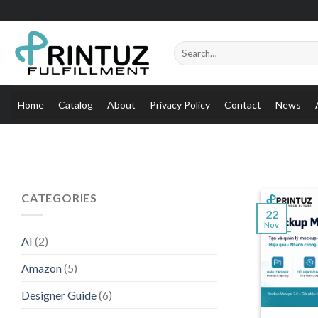
Skip
to
content
Search
for:
Home
Catalog
About
Privacy Policy
Contact
News
CATEGORIES
22
Nov
AI
(2)
Amazon
(5)
Designer Guide
(6)