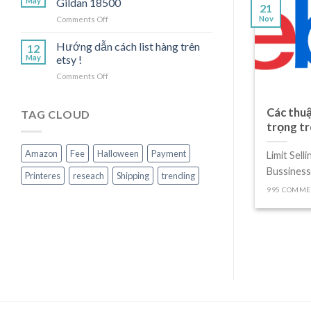
May
Gildan 18500
21
CROCHET
Nov
on
Comments Off
&
Hướng
PHÍ
dẫn
Hướng dẫn cách list hàng trên
SHIP
12
bán
ĐI
May
etsy !
Sweat
US
on
Comments Off
shirt
Hướng
Gildan
dẫn
18500
Các thuậ
cách
TAG CLOUD
list
trọng t
hàng
trên
Amazon
Fee
Halloween
Payment
Limit Sell
etsy
Bussiness 
!
Printeres
reseach
Shipping
trending
995 COMME