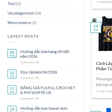
7 COMMENT
Tool
(2)
Uncategorized
(24)
Woocomerce
(1)
14
Dec
LATEST POSTS
Hướng dẫn bán hàng tới hết
06
Aug
năm 2026
on
Comments Off
Cách Lấy
Hướng
Phẩm T
dẫn
Etsy Update 06/2026
22
bán
Jun
on
Comments Off
Phương ph
hàng
Etsy
tới
kết hợp vớ
Update
BẢNG GIÁ FULFILL CROCHET
hết
17
06/2026
17,438 CO
Jun
& PHÍ SHIP ĐI US
năm
2026
on
Comments Off
BẢNG
GIÁ
Hướng dẫn bán Sweat shirt
14
FULFILL