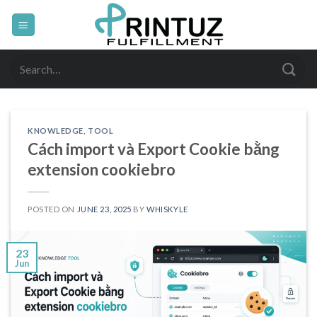
Skip
to
content
Search
for:
KNOWLEDGE
,
TOOL
Cách import và Export Cookie bằng
extension cookiebro
POSTED ON
JUNE 23, 2025
BY
WHISKYLE
23
Jun